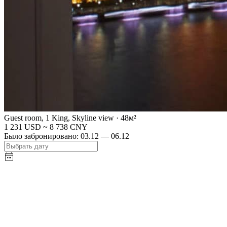
Guest room, 1 King, Skyline view
·
48
м²
1 231 USD
~
8 738 CNY
Было забронировано:
03.12 — 06.12