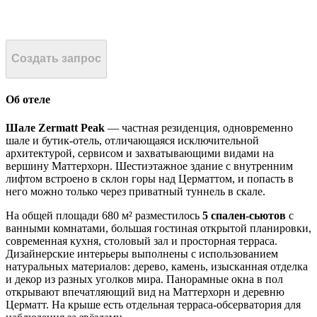
Создать запрос
Об отеле
Шале Zermatt Peak
— частная резиденция, одновременно
шале и бутик-отель, отличающаяся исключительной
архитектурой, сервисом и захватывающими видами на
вершину Маттерхорн. Шестиэтажное здание с внутренним
лифтом встроено в склон горы над Церматтом, и попасть в
него можно только через приватный туннель в скале.
На общей площади 680 м² разместилось
5 спален-сьютов
с
ванными комнатами, большая гостиная открытой планировки,
современная кухня, столовый зал и просторная терраса.
Дизайнерские интерьеры выполнены с использованием
натуральных материалов: дерево, камень, изысканная отделка
и декор из разных уголков мира. Панорамные окна в пол
открывают впечатляющий вид на Маттерхорн и деревню
Церматт. На крыше есть отдельная терраса-обсерватория для