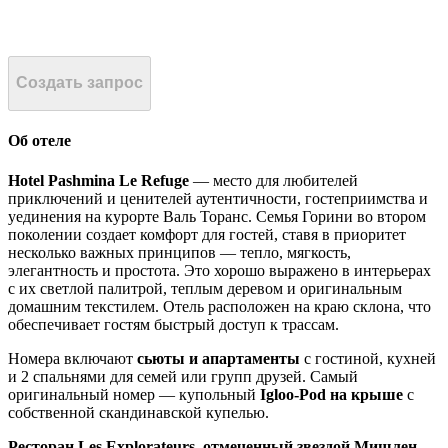
Создать запрос
Об отеле
Hotel Pashmina Le Refuge
— место для любителей
приключений и ценителей аутентичности, гостеприимства и
уединения на курорте Валь Торанс. Семья Горини во втором
поколении создает комфорт для гостей, ставя в приоритет
несколько важных принципов — тепло, мягкость,
элегантность и простота. Это хорошо выражено в интерьерах
с их светлой палитрой, теплым деревом и оригинальным
домашним текстилем. Отель расположен на краю склона, что
обеспечивает гостям быстрый доступ к трассам.
Номера включают
сьюты и апартаменты
с гостиной, кухней
и 2 спальнями для семей или групп друзей. Самый
оригинальный номер — купольный
Igloo-Pod на крыше
с
собственной скандинавской купелью.
Ресторан Les Explorateurs, отмеченный звездой Мишлен
,