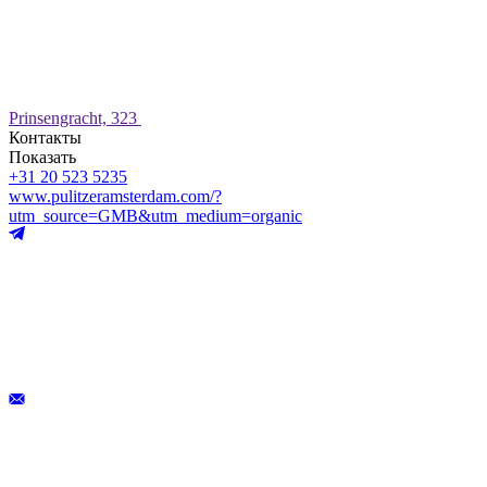
Prinsengracht, 323
Контакты
Показать
+31 20 523 5235
www.pulitzeramsterdam.com/?
utm_source=GMB&utm_medium=organic