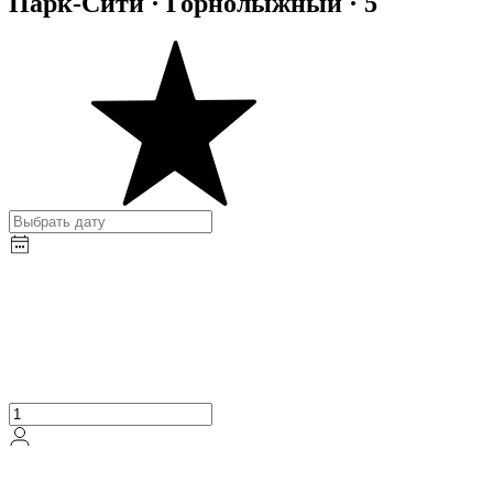
Парк-Сити · Горнолыжный · 5