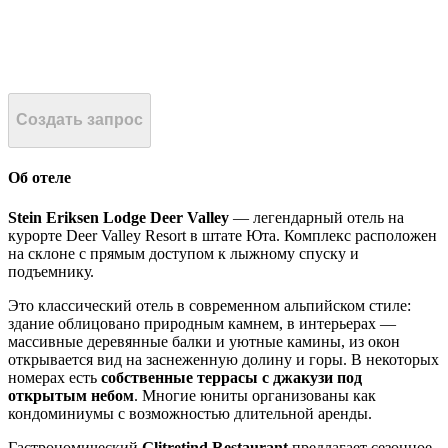
Создать запрос
Об отеле
Stein Eriksen Lodge Deer Valley
— легендарный отель на
курорте Deer Valley Resort в штате Юта. Комплекс расположен
на склоне с прямым доступом к лыжному спуску и
подъемнику.
Это классический отель в современном альпийском стиле:
здание облицовано природным камнем, в интерьерах —
массивные деревянные балки и уютные камины, из окон
открывается вид на заснеженную долину и горы. В некоторых
номерах есть
собственные террасы с джакузи под
открытым небом
. Многие юниты организованы как
кондоминиумы с возможностью длительной аренды.
Гастрономический
Glitretind Restaurant
предлагает сезонное