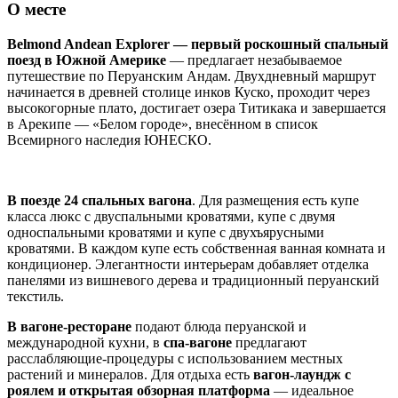
О месте
Belmond Andean Explorer — первый роскошный спальный
поезд в Южной Америке
— предлагает незабываемое
путешествие по Перуанским Андам. Двухдневный маршрут
начинается в древней столице инков Куско, проходит через
высокогорные плато, достигает озера Титикака и завершается
в Арекипе — «Белом городе», внесённом в список
Всемирного наследия ЮНЕСКО.
В поезде 24 спальных вагона
. Для размещения есть купе
класса люкс с двуспальными кроватями, купе с двумя
односпальными кроватями и купе с двухъярусными
кроватями. В каждом купе есть собственная ванная комната и
кондиционер. Элегантности интерьерам добавляет отделка
панелями из вишневого дерева и традиционный перуанский
текстиль.
В вагоне-ресторане
подают блюда перуанской и
международной кухни, в
спа-вагоне
предлагают
расслабляющие-процедуры с использованием местных
растений и минералов. Для отдыха есть
вагон-лаундж с
роялем и открытая обзорная платформа
— идеальное