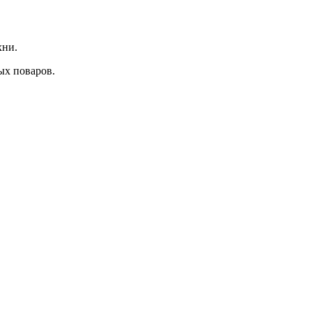
хни.
ых поваров.