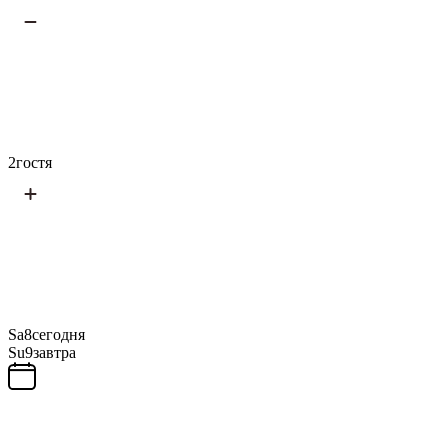
2
гостя
Sa
8
сегодня
Su
9
завтра