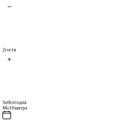
2
гостя
Su
9
сегодня
Mo
10
завтра