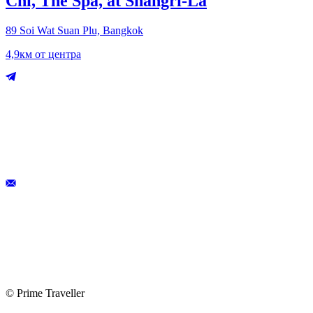
Chi, The Spa, at Shangri‑La
89 Soi Wat Suan Plu, Bangkok
4,9км от центра
© Prime Traveller