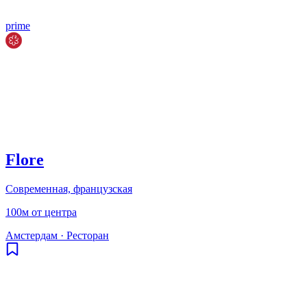
prime
Flore
Современная, французская
100м от центра
Амстердам
·
Ресторан