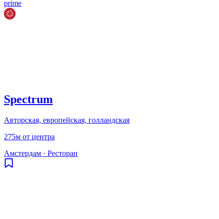
prime
Spectrum
Авторская, европейская, голландская
275м от центра
Амстердам
·
Ресторан